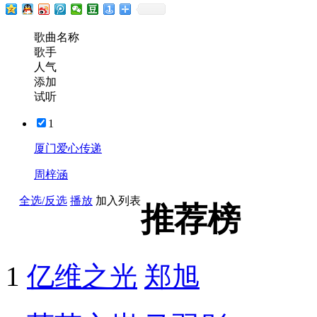
歌曲名称
歌手
人气
添加
试听
1
厦门爱心传递
周梓涵
全选/反选
播放
加入列表
推荐榜
1
亿维之光
郑旭