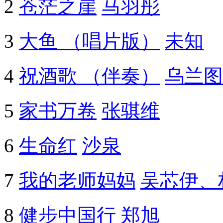
2
苍茫之崖
马羽彤
3
大鱼 （唱片版）
未知
4
祝酒歌 （伴奏）
乌兰图
5
家书万卷
张骐维
6
生命红
沙泉
7
我的老师妈妈
吴芯伊、
8
健步中国行
郑旭