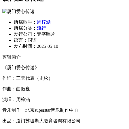
所属歌手：
周梓涵
所属分类：
流行
发行公司：
壹字唱片
语言：
国语
发布时间：
2025-05-10
剪辑简介：
《厦门爱心传递》
作词：三天代表（史松）
作曲：曲振巍
演唱：周梓涵
音乐制作：北京superstar音乐制作中心
出品：厦门苏坡斯大教育咨询有限公司