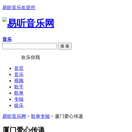
易听音乐欢迎您
音乐
搜 索
易听音乐
欢乐你我
首页
音乐
视频
歌手
歌单
专辑
娱乐
易听音乐网
>
歌单专辑
> 厦门爱心传递
厦门爱心传递