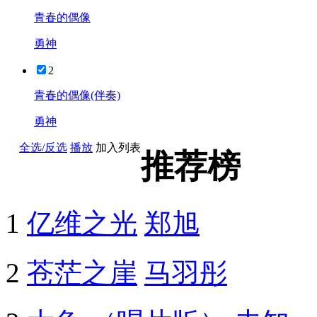
青春的偶像
勇神
2
青春的偶像(伴奏)
勇神
全选/反选
播放
加入列表
推荐榜
1
亿维之光
郑旭
2
苍茫之崖
马羽彤