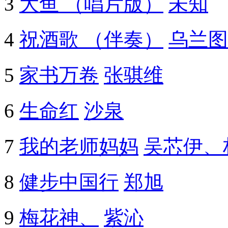
3
大鱼 （唱片版）
未知
4
祝酒歌 （伴奏）
乌兰图
5
家书万卷
张骐维
6
生命红
沙泉
7
我的老师妈妈
吴芯伊、
8
健步中国行
郑旭
9
梅花神、
紫沁