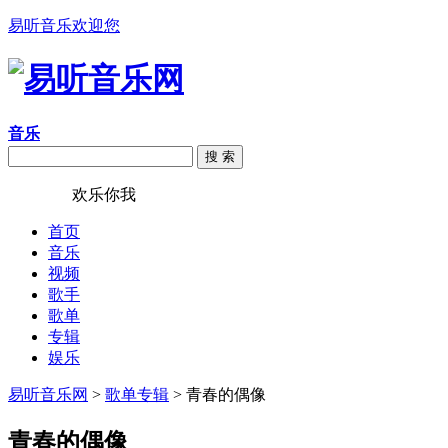
易听音乐欢迎您
音乐
搜 索
易听音乐
欢乐你我
首页
音乐
视频
歌手
歌单
专辑
娱乐
易听音乐网
>
歌单专辑
> 青春的偶像
青春的偶像