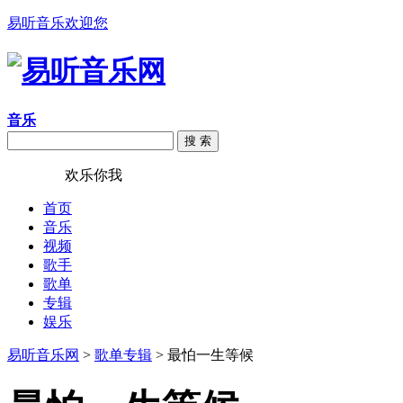
易听音乐欢迎您
音乐
搜 索
易听音乐
欢乐你我
首页
音乐
视频
歌手
歌单
专辑
娱乐
易听音乐网
>
歌单专辑
> 最怕一生等候