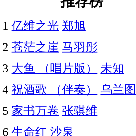
推荐榜
1
亿维之光
郑旭
2
苍茫之崖
马羽彤
3
大鱼 （唱片版）
未知
4
祝酒歌 （伴奏）
乌兰图
5
家书万卷
张骐维
6
生命红
沙泉