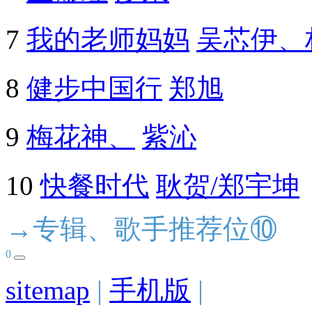
7
我的老师妈妈
吴芯伊、
8
健步中国行
郑旭
9
梅花神、
紫沁
10
快餐时代
耿贺/郑宇坤
→专辑、歌手推荐位⑩
0
sitemap
|
手机版
|