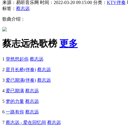
来源：易听音乐网
时间：2022-03-20 09:15:00
分类：
KTV伴奏
标签：
蔡志远
歌曲介绍：
蔡志远热歌榜
更多
1
突然想起你
蔡志远
2
星月长桥(伴奏)
蔡志远
3
爱已期满(伴奏)
蔡志远
4
爱已期满
蔡志远
5
梦的力量
蔡志远
6
一路有你
蔡志远
7
蔡志远 - 爱在回忆间
蔡志远