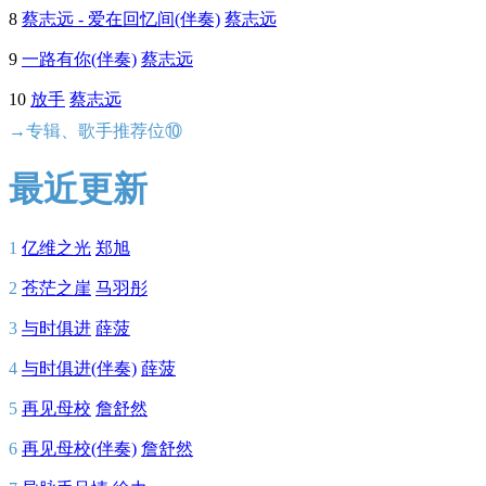
8
蔡志远 - 爱在回忆间(伴奏)
蔡志远
9
一路有你(伴奏)
蔡志远
10
放手
蔡志远
→专辑、歌手推荐位⑩
最近更新
1
亿维之光
郑旭
2
苍茫之崖
马羽彤
3
与时俱进
薛菠
4
与时俱进(伴奏)
薛菠
5
再见母校
詹舒然
6
再见母校(伴奏)
詹舒然