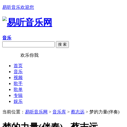
易听音乐欢迎您
音乐
搜 索
易听音乐
欢乐你我
首页
音乐
视频
歌手
歌单
专辑
娱乐
当前位置：
易听音乐网
>
音乐库
>
蔡志远
> 梦的力量(伴奏)