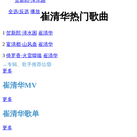
贺新郎·泽水困
全选/反选
播放
崔清华热门歌曲
1
贺新郎·泽水困
崔清华
2
宴清都·山风蛊
崔清华
3
倚罗香·火雷噬嗑
崔清华
→专辑、歌手推荐位⑩
更多
崔清华MV
更多
崔清华歌单
更多