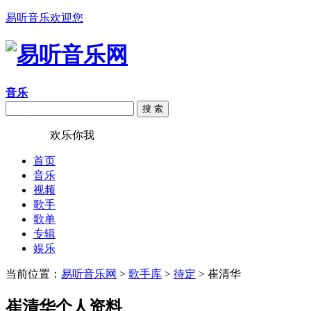
易听音乐欢迎您
音乐
搜 索
易听音乐
欢乐你我
首页
音乐
视频
歌手
歌单
专辑
娱乐
当前位置：
易听音乐网
>
歌手库
>
待定
> 崔清华
崔清华个人资料