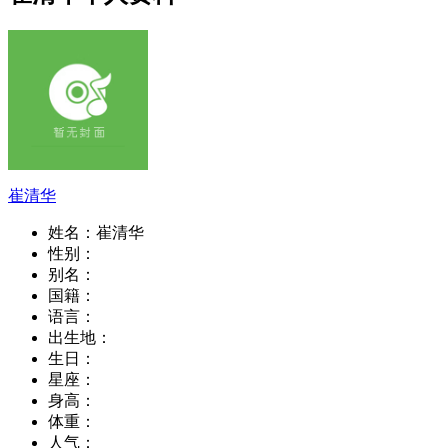
崔清华
姓名：
崔清华
性别：
别名：
国籍：
语言：
出生地：
生日：
星座：
身高：
体重：
人气：