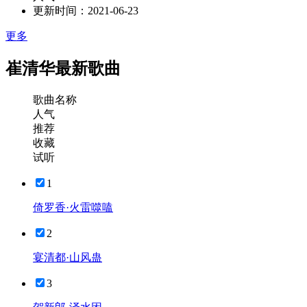
更新时间：
2021-06-23
更多
崔清华最新歌曲
歌曲名称
人气
推荐
收藏
试听
1
倚罗香·火雷噬嗑
2
宴清都·山风蛊
3