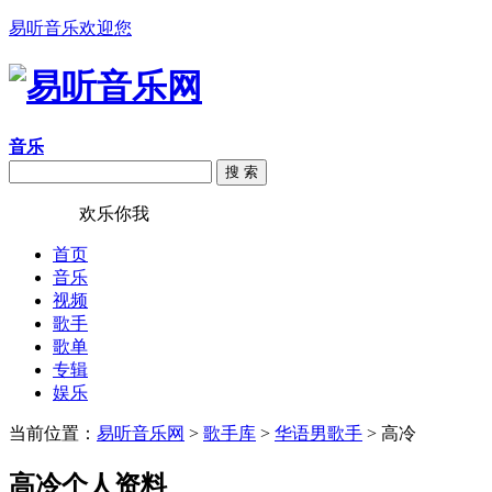
易听音乐欢迎您
音乐
搜 索
易听音乐
欢乐你我
首页
音乐
视频
歌手
歌单
专辑
娱乐
当前位置：
易听音乐网
>
歌手库
>
华语男歌手
> 高冷
高冷个人资料