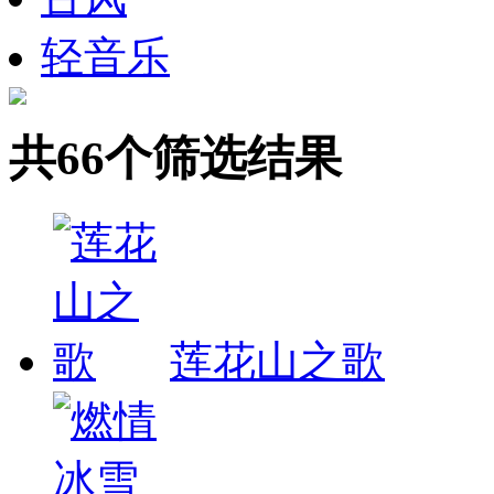
轻音乐
共66个筛选结果
莲花山之歌