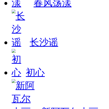
春风荡漾
长沙谣
初心