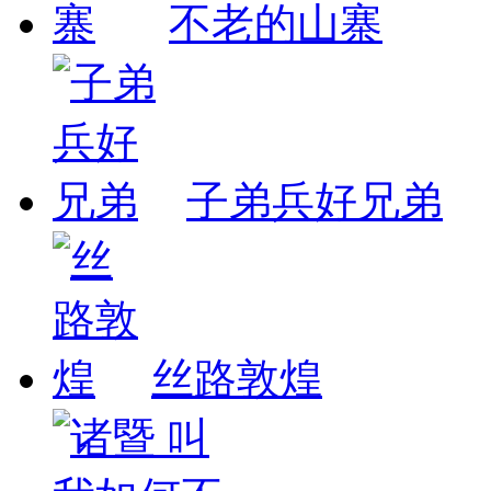
不老的山寨
子弟兵好兄弟
丝路敦煌