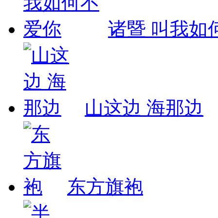
诸暨 叫我如
山这边 海那边
东方旗袍