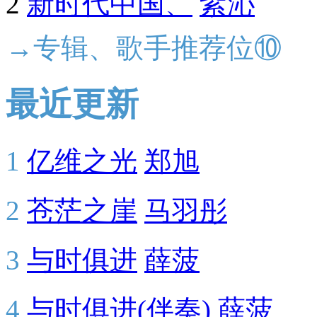
2
新时代中国、
紫沁
→专辑、歌手推荐位⑩
最近更新
1
亿维之光
郑旭
2
苍茫之崖
马羽彤
3
与时俱进
薛菠
4
与时俱进(伴奏)
薛菠