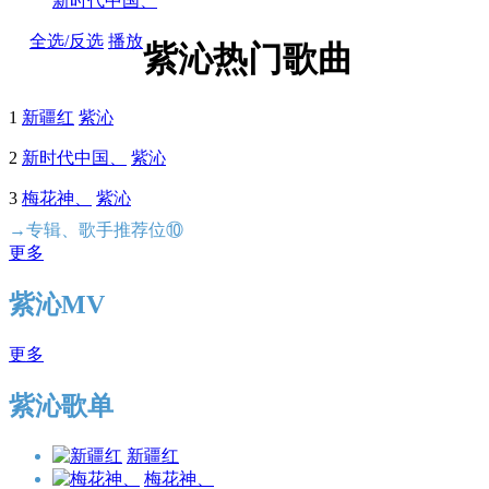
新时代中国、
全选/反选
播放
紫沁热门歌曲
1
新疆红
紫沁
2
新时代中国、
紫沁
3
梅花神、
紫沁
→专辑、歌手推荐位⑩
更多
紫沁MV
更多
紫沁歌单
新疆红
梅花神、