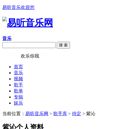
易听音乐欢迎您
音乐
搜 索
易听音乐
欢乐你我
首页
音乐
视频
歌手
歌单
专辑
娱乐
当前位置：
易听音乐网
>
歌手库
>
待定
> 紫沁
紫沁个人资料