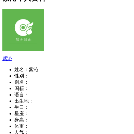
紫沁
姓名：
紫沁
性别：
别名：
国籍：
语言：
出生地：
生日：
星座：
身高：
体重：
人气：