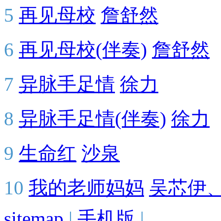
5
再见母校
詹舒然
6
再见母校(伴奏)
詹舒然
7
异脉手足情
徐力
8
异脉手足情(伴奏)
徐力
9
生命红
沙泉
10
我的老师妈妈
吴芯伊
sitemap
|
手机版
|