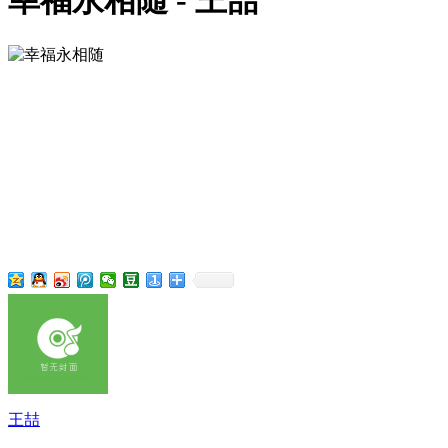
幸福永相随 - 王喆
王喆