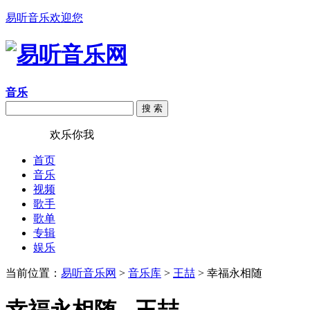
易听音乐欢迎您
音乐
搜 索
易听音乐
欢乐你我
首页
音乐
视频
歌手
歌单
专辑
娱乐
当前位置：
易听音乐网
>
音乐库
>
王喆
> 幸福永相随