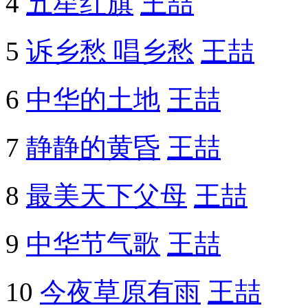
4
五星红旗
王喆
5
诉乡愁 唱乡愁
王喆
6
中华的土地
王喆
7
静静的黄昏
王喆
8
最美天下父母
王喆
9
中华节气歌
王喆
10
今夜草原有雨
王喆