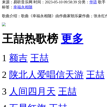
来源：易听音乐网
时间：2023-05-10 09:58:39
分类：
华语
歌手
标签：
幸福永相随
歌曲介绍：歌曲《幸福永相随》由作曲家朝乐蒙作曲；张永红
王喆热歌榜
更多
1
额吉
王喆
2
陕北人爱唱信天游
王喆
3
人间四月天
王喆