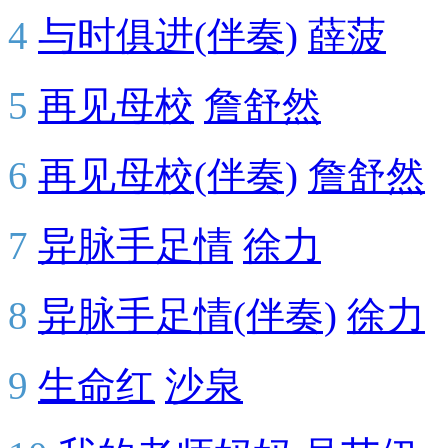
4
与时俱进(伴奏)
薛菠
5
再见母校
詹舒然
6
再见母校(伴奏)
詹舒然
7
异脉手足情
徐力
8
异脉手足情(伴奏)
徐力
9
生命红
沙泉