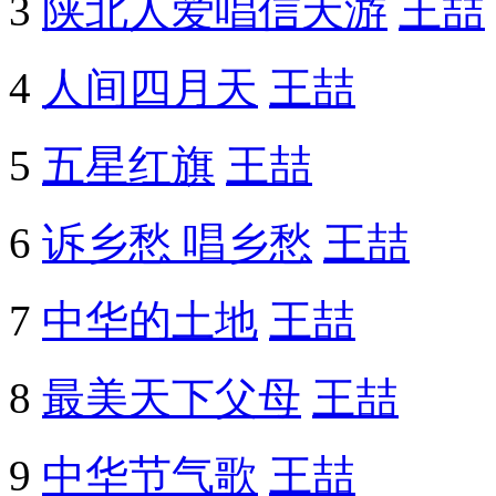
3
陕北人爱唱信天游
王喆
4
人间四月天
王喆
5
五星红旗
王喆
6
诉乡愁 唱乡愁
王喆
7
中华的土地
王喆
8
最美天下父母
王喆
9
中华节气歌
王喆