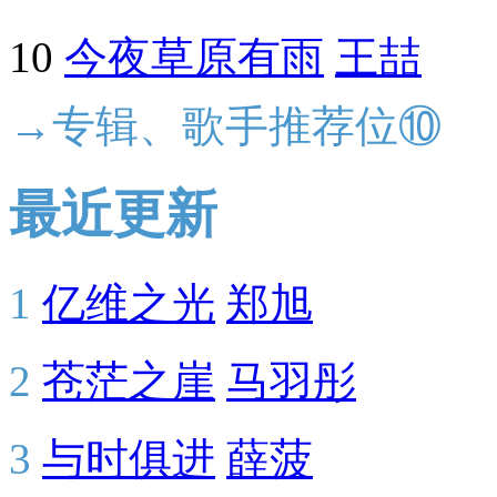
10
今夜草原有雨
王喆
→专辑、歌手推荐位⑩
最近更新
1
亿维之光
郑旭
2
苍茫之崖
马羽彤
3
与时俱进
薛菠