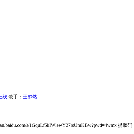
上线
歌手：
王超然
aidu.com/s/1GquLf5kIWlewY27rsUmKBw?pwd=4wmx 提取