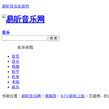
易听音乐欢迎您
音乐
搜 索
易听音乐
欢乐你我
首页
音乐
视频
歌手
歌单
专辑
娱乐
当前位置：
易听音乐网
>
视频库
>
KTV新歌上线
> 王超然 - 