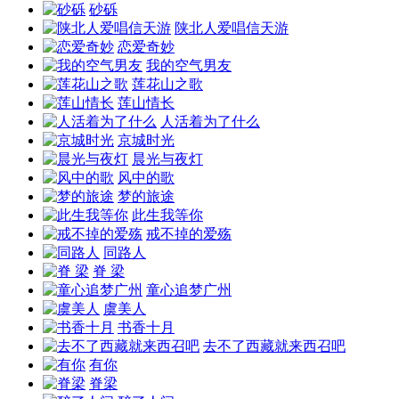
砂砾
陕北人爱唱信天游
恋爱奇妙
我的空气男友
莲花山之歌
莲山情长
人活着为了什么
京城时光
晨光与夜灯
风中的歌
梦的旅途
此生我等你
戒不掉的爱殇
同路人
脊 梁
童心追梦广州
虞美人
书香十月
去不了西藏就来西召吧
有你
脊梁