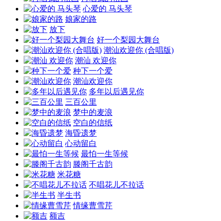
心爱的 马头琴
娘家的路
放下
好一个梨园大舞台
潮汕欢迎你 (合唱版)
潮汕 欢迎你
种下一个爱
潮汕欢迎你
多年以后遇见你
三百公里
梦中的麦浪
空白的信纸
海昏遗梦
心动留白
最怕一生等候
滕阁千古韵
米花糖
不唱花儿不拉话
半生书
情缘曹雪芹
额吉