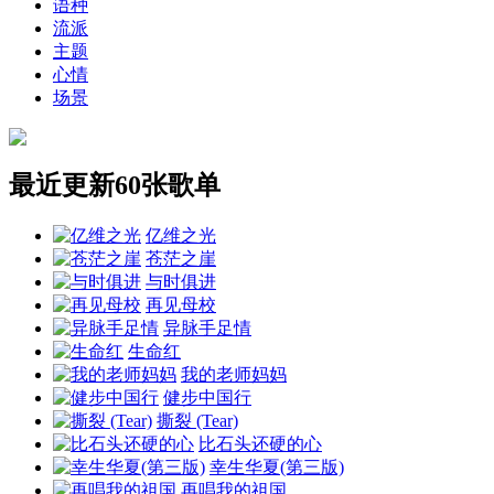
语种
流派
主题
心情
场景
最近更新60张歌单
亿维之光
苍茫之崖
与时俱进
再见母校
异脉手足情
生命红
我的老师妈妈
健步中国行
撕裂 (Tear)
比石头还硬的心
幸生华夏(第三版)
再唱我的祖国