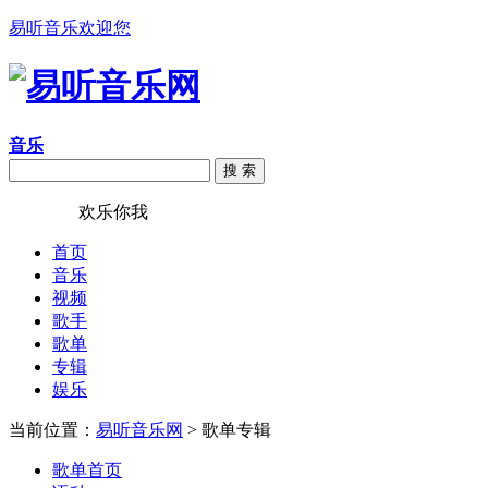
易听音乐欢迎您
音乐
搜 索
易听音乐
欢乐你我
首页
音乐
视频
歌手
歌单
专辑
娱乐
当前位置：
易听音乐网
> 歌单专辑
歌单首页